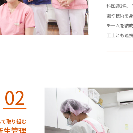
科医師3名、
識や技術を身
チームを結
工士とも連
02
して取り組む
衛生管理