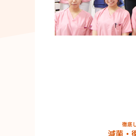
徹底
減菌・